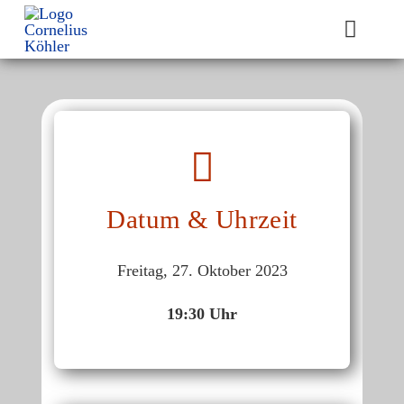
Zum
Inhalt
Toggle
springen
Naviga
Startseite
Biografie
Trio
Datum & Uhrzeit
Konzerte
Freitag, 27. Oktober 2023
Unterricht
19:30 Uhr
CDs/Aufnahmen
Galerie